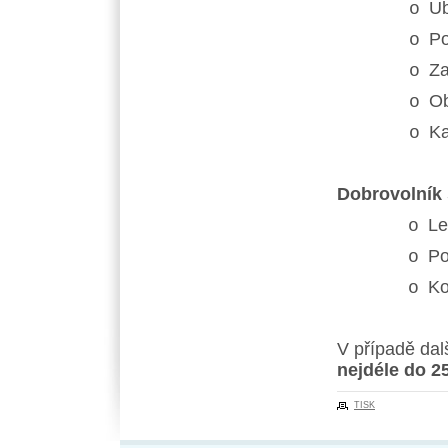
Ub
o
Po
o
Za
o
Ob
o
Ka
o
Dobrovolník s
Le
o
Po
o
Ko
o
V případě dal
nejdéle do 2
TISK