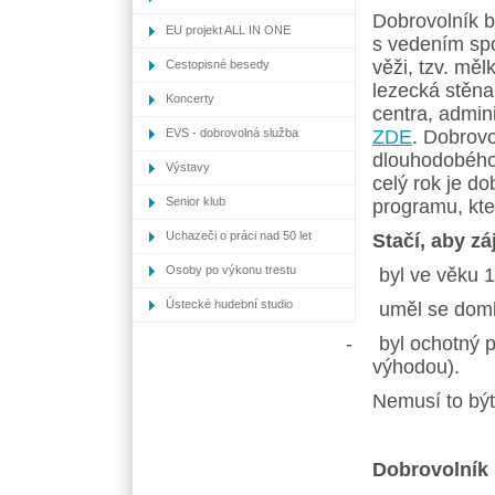
Nabídka p
Dobrovolník b
v outdoor
EU projekt ALL IN ONE
s vedením spor
věži, tzv. měl
Cestopisné besedy
lezecká stěna,
Koncerty
centra, admin
EVS - dobrovolná služba
ZDE
. Dobrovo
dlouhodobého 
Výstavy
celý rok je d
Senior klub
programu, kte
Uchazeči o práci nad 50 let
Stačí, aby z
Osoby po výkonu trestu
-
byl ve věku 1
Ústecké hudební studio
-
uměl se doml
-
byl ochotný p
výhodou).
Nemusí to být
Dobrovolník 