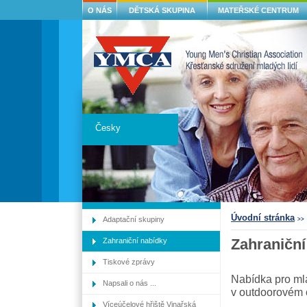
O NÁS
DĚTSKÁ SKUPINA
MATEŘSKÉ CENTRUM
Česky
Úvodní stránka
Adaptační skupiny
>>
Zahraniční nabídky
Tiskové zprávy
Zahran
Napsali o nás ...
Víceúčelové hřiště Vinařská