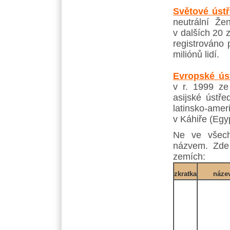
Světové úst
neutrální Ž
v dalších 20 
registrováno 
miliónů lidí.
Evropské ús
v r. 1999 z
asijské ústře
latinsko-am
v Káhiře (Egyp
Ne ve všech
názvem. Zde
zemích:
zkratka
náze