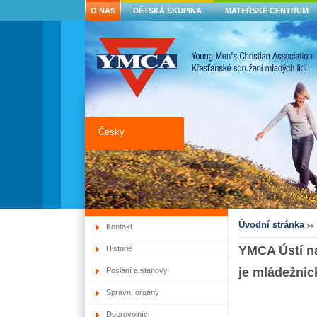
O NÁS
DĚTSKÁ SKUPINA
MATEŘSKÉ CENTRUM
Česky
Úvodní stránka
Kontakt
>>
YMCA Ústí n
Historie
je mládežnic
Poslání a stanovy
Správní orgány
Dobrovolníci