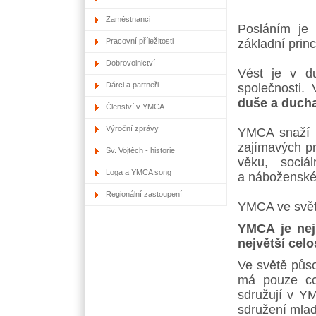
Zaměstnanci
Posláním je
Pracovní příležitosti
základní princ
Dobrovolnictví
Vést je v d
Dárci a partneři
společnosti.
duše a ducha
Členství v YMCA
Výroční zprávy
YMCA snaží r
zajímavých pr
Sv. Vojtěch - historie
věku, sociá
Loga a YMCA song
a náboženské
Regionální zastoupení
YMCA ve svě
YMCA je nej
největší cel
Ve světě půs
má pouze cc
sdružují v Y
sdružení mladý