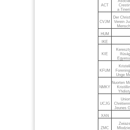
Asociat
ACT
Cresti
a Tineri
Der Christ
CVJM
Verein Ju
Mensch
HUM
IKE
Kereszt
KIE
Ifúság
Egyesu
Kristel
KFUM
Forening
Unge M
Nuorten M
NMKY
Kristilli
Yhdist
Unio
UCJG
Chrétienn
Jeunes 
XAN
Zwiaz
ZMC
Mlodzi